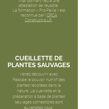
final donnant lieu à une
attestation de réussite.
La formation « Pro-Paille » est
reconnue par l’
OPCA
Constructys LR
.
CUEILLETTE DE
PLANTES SAUVAGES
Venez découvrir avec
Pascale le pouvoir nutritif des
plantes récoltées dans la
nature. La cueillette et la
préparation à base de plantes
sauvages comestibles sont
au rendrez vous.