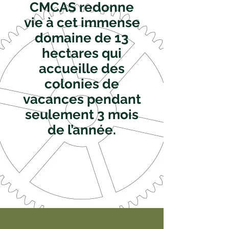
CMCAS redonne
vie à cet immense
domaine de 13
hectares qui
accueille des
colonies de
vacances pendant
seulement 3 mois
de l’année.