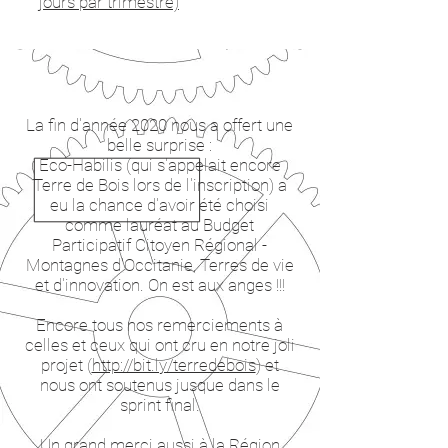
jours par trimestre)
La fin d'année 2020 nous a offert une
belle surprise :
Eco-Habilis (qui s'appelait encore
Terre de Bois lors de l'inscription) a
eu la chance d'avoir été choisi
comme lauréat au Budget
Participatif Citoyen Régional -
Montagnes d'Occitanie, Terres de vie
et d'innovation. On est aux anges !!!
Encore tous nos remerciements à
celles et ceux qui ont cru en notre joli
projet (
http://bit.ly/terredebois
) et
nous ont soutenus jusque dans le
sprint final.
Un grand merci aussi à la Région