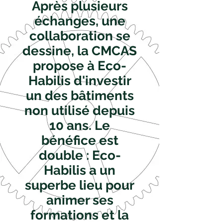
Après plusieurs
échanges, une
collaboration se
dessine, la CMCAS
propose à Eco-
Habilis d'investir
un des bâtiments
non utilisé depuis
10 ans. Le
bénéfice est
double : Eco-
Habilis a un
superbe lieu pour
animer ses
formations et la