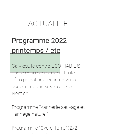
ACTUALITE
Programme 2022 -
printemps / été
Ça y est, le centre ECO-HABILIS
ouvre enfin ses portes ! Toute
l'équipe est heureuse de vous
accueillir dans ses locaux de
Nestier.
Programme "Vannerie sauvage et
Tannage
naturel"
Programme "Cycle Terre" (2x2