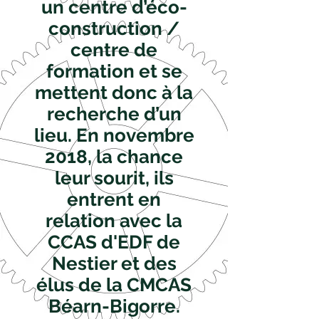
un centre d’éco-
construction /
centre de
formation et se
mettent donc à la
recherche d’un
lieu. En novembre
2018, la chance
leur sourit, ils
entrent en
relation avec la
CCAS d'EDF de
Nestier et des
élus de la CMCAS
Béarn-Bigorre.