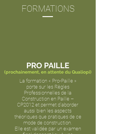
FORMATIONS
PRO PAILLE
(prochainement, en attente du Qualiopi)
La formation « Pro-Paille »
porte sur les
Règles
Professionnelles de la
Construction en Paille –
CP2012
et permet d’aborder
aussi bien les aspects
théoriques que pratiques de ce
mode de construction.
Elle est validée par un examen