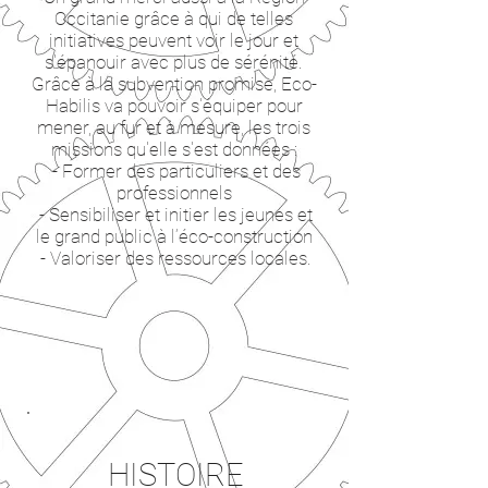
Occitanie grâce à qui de telles
initiatives peuvent voir le jour et
s'épanouir avec plus de sérénité.
Grâce à la subvention promise, Eco-
Habilis va pouvoir s'équiper pour
mener, au fur et à mesure, les trois
missions qu'elle s'est données :
- Former des particuliers et des
professionnels
- Sensibiliser et initier les jeunes et
le grand public à l’éco-construction
- Valoriser des ressources locales.
HISTOIRE