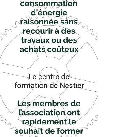
consommation
d'énergie
raisonnée sans
recourir à des
travaux ou des
achats coûteux
Le centre de
formation de Nestier
Les membres de
l’association ont
rapidement le
souhait de former