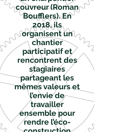
couvreur (Roman
Boufflers). En
2018, ils
organisent un
chantier
participatif et
rencontrent des
stagiaires
partageant les
mêmes valeurs et
l’envie de
travailler
ensemble pour
rendre l’éco-
construction