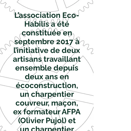
L’association Eco-
Habilis a été
constituée en
septembre 2017 à
l’initiative de deux
artisans travaillant
ensemble depuis
deux ans en
écoconstruction,
un charpentier
couvreur, maçon,
ex formateur AFPA
(Olivier Pujol) et
un charpentier