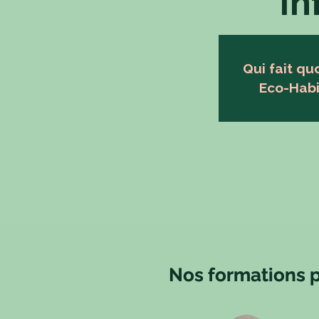
In
Qui fait qu
Eco-Habil
Nos formations 
Nos formations 