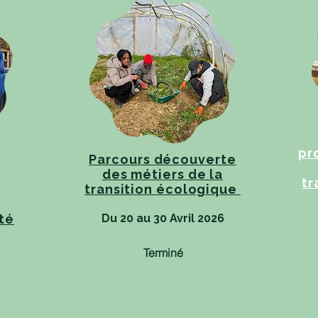
pr
​Parcours découverte
des métiers de la
tr
transition écologique
té
Du 20 au 30 Avril 2026
Terminé