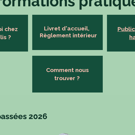
formations pratiq
Livret d'accueil,
oi chez
Public
Règlement intérieur
is ?
h
Comment nous
trouver ?
passées 2026
passées 2026