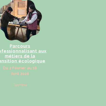
Parcours
ofessionnalisant aux
métiers de la
ansition écologique
Du 2 Février au 16
Avril​ 2026
Terminé