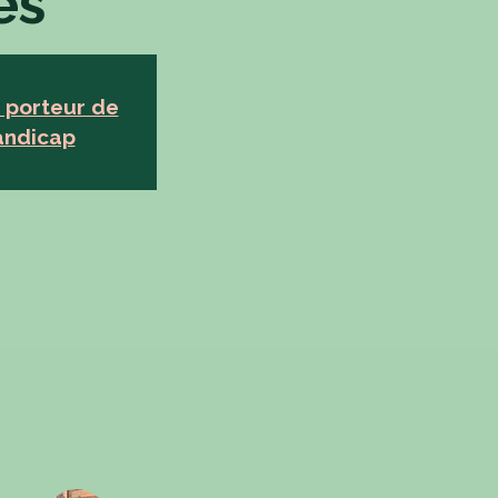
ues
 porteur de
andicap