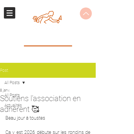
ECO-HABILIS
Centre de formation
Post
All Posts
8 janv.
All Posts
Soutiens l'association en
Actualités
adhérent 🥰
Beau jour à toustes
Ça y est 2026 débute sur les rondins de 